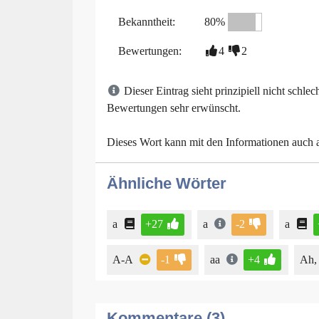
Bekanntheit:
80%
Bewertungen:
4
2
Dieser Eintrag sieht prinzipiell nicht schl
Bewertungen sehr erwünscht.
Dieses Wort kann mit den Informationen auch
Ähnliche Wörter
a
+27
a
-2
a
A-A
-1
aa
+4
Ah, 
Kommentare (3)