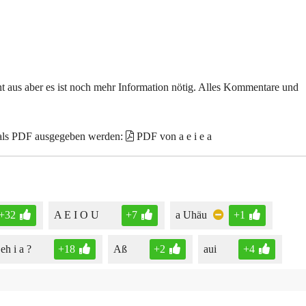
echt aus aber es ist noch mehr Information nötig. Alles Kommentare und
 als PDF ausgegeben werden:
PDF von a e i e a
+32
A E I O U
+7
a Uhäu
+1
eh i a ?
+18
Aß
+2
aui
+4