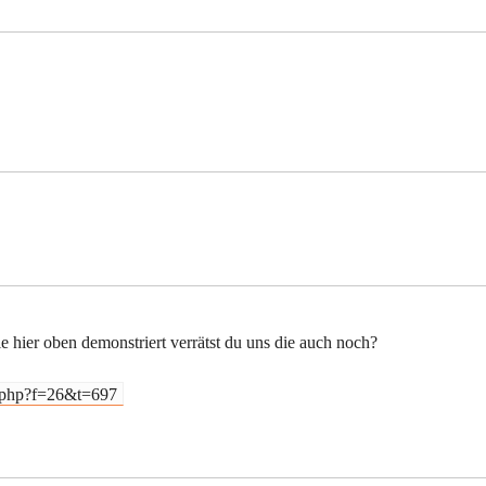
hier oben demonstriert verrätst du uns die auch noch?
c.php?f=26&t=697