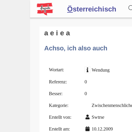
Ö
sterreichisch
Wörterbuch
a e i e a
Achso, ich also auch
Forum
Blog
Wortart:
Wendung
Referenz:
0
Besser:
0
Kategorie:
Zwischenmenschlich
Erstellt von:
Swtrse
Erstellt am:
10.12.2009