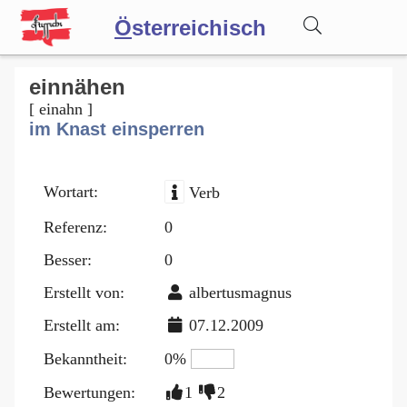
Ö
sterreichisch
Wörterbuch
einnähen
[ einahn ]
im Knast einsperren
Forum
Wortart:
Verb
Blog
Referenz:
0
Besser:
0
Erstellt von:
albertusmagnus
Erstellt am:
07.12.2009
Bekanntheit:
0%
Bewertungen:
1
2