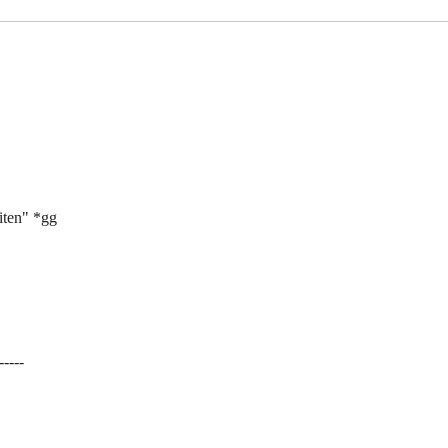
iten" *gg
-----