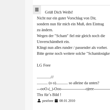
Grüß Dich Weibi!
Nicht nur ein guter Vorschlag von Dir,
sondern nun für mich ein Muß, den Eintrag
zu ändern.
Wegen der "Scham" fiel mir gleich noch die
Unverschämtheit ein.
Klingt nun alles runder / passender als vorher.
Bitte gerne noch weitere solche "Schamlosigke
LG Feee
..............///
........... (o o)............ so alleine da unten?
---ooO-(_)-Ooo--------------------ojeee-------------
Thx für´s Bild !
pestfeee
08.01.2010