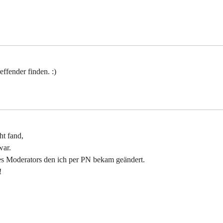
ffender finden. :)
ht fand,
war.
nes Moderators den ich per PN bekam geändert.
!