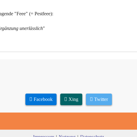
ragende "Feee" (= Pestfeee):
 Ergänzung unerlässlich
"
Facebook
Xing
Twitter
Impressum
|
Nutzung
|
Datenschutz