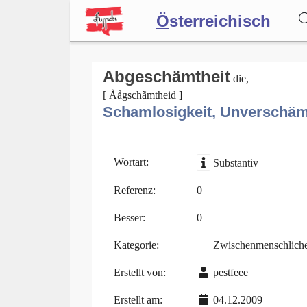
Ö
sterreichisch
Wörterbuch
Abgeschämtheit
die,
[ Åågschãmtheid ]
Schamlosigkeit, Unverschäm
Forum
Blog
Wortart:
Substantiv
Referenz:
0
Besser:
0
Kategorie:
Zwischenmenschlich
Erstellt von:
pestfeee
Erstellt am:
04.12.2009