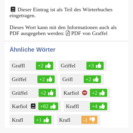
Dieser Eintrag ist als Teil des Wörterbuches
eingetragen.
Dieses Wort kann mit den Informationen auch als
PDF ausgegeben werden:
PDF von Graffel
Ähnliche Wörter
Graffl
+2
Griffel
+3
Griffel
+2
Grifl
+2
Grüffel
+2
Karfiol
+2
Karfiol
+82
Kraffl
+4
Krafl
+1
Krafl
-1