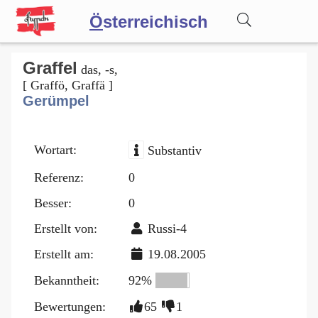
Ö
sterreichisch
Wörterbuch
Graffel
das, -s,
[ Graffö, Graffä ]
Gerümpel
Forum
Wortart:
Substantiv
Blog
Referenz:
0
Besser:
0
Erstellt von:
Russi-4
Erstellt am:
19.08.2005
Bekanntheit:
92%
Bewertungen:
65
1