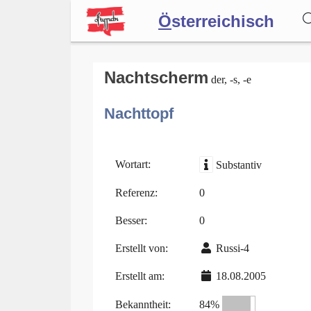
Ö
sterreichisch
Wörterbuch
Nachtscherm
der, -s, -e
Nachttopf
Forum
Blog
Wortart:
Substantiv
Referenz:
0
Besser:
0
Erstellt von:
Russi-4
Erstellt am:
18.08.2005
Bekanntheit:
84%