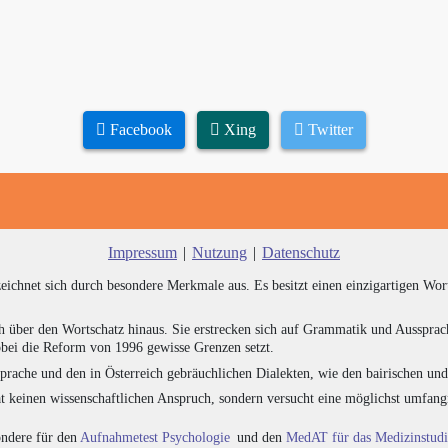
Facebook
Xing
Twitter
Impressum
|
Nutzung
|
Datenschutz
zeichnet sich durch besondere Merkmale aus. Es besitzt einen einzigartigen Wor
h über den Wortschatz hinaus. Sie erstrecken sich auf Grammatik und Aussprac
bei die Reform von 1996 gewisse Grenzen setzt.
prache und den in Österreich gebräuchlichen Dialekten, wie den bairischen un
at keinen wissenschaftlichen Anspruch, sondern versucht eine möglichst umfa
sondere für den
Aufnahmetest Psychologie
und den
MedAT für das Medizinstud