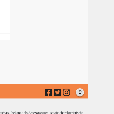
tschatz, bekannt als
Austriazismen
, sowie charakteristische