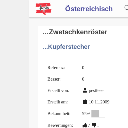
Ö
sterreichisch
Wörterbuch
...Zwetschkenröster
...Kupferstecher
Forum
Blog
Referenz:
0
Besser:
0
Erstellt von:
pestfeee
Erstellt am:
10.11.2009
Bekanntheit:
55%
Bewertungen:
7
1