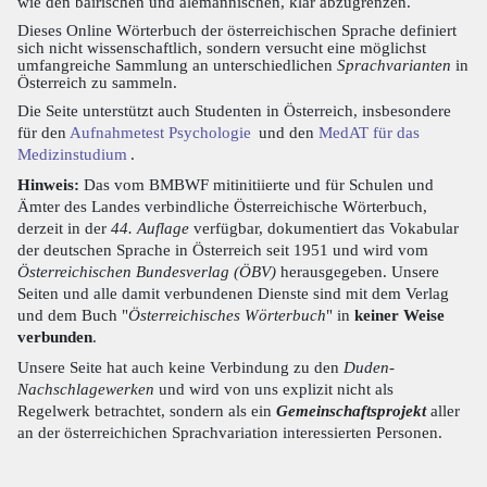
wie den bairischen und alemannischen, klar abzugrenzen.
Dieses Online Wörterbuch der österreichischen Sprache definiert
sich nicht wissenschaftlich, sondern versucht eine möglichst
umfangreiche Sammlung an unterschiedlichen
Sprachvarianten
in
Österreich zu sammeln.
Die Seite unterstützt auch Studenten in Österreich, insbesondere
für den
Aufnahmetest Psychologie
und den
MedAT für das
Medizinstudium
.
Hinweis:
Das vom BMBWF mitinitiierte und für Schulen und
Ämter des Landes verbindliche Österreichische Wörterbuch,
derzeit in der
44. Auflage
verfügbar, dokumentiert das Vokabular
der deutschen Sprache in Österreich seit 1951 und wird vom
Österreichischen Bundesverlag (ÖBV)
herausgegeben. Unsere
Seiten und alle damit verbundenen Dienste sind mit dem Verlag
und dem Buch "
Österreichisches Wörterbuch
" in
keiner Weise
verbunden
.
Unsere Seite hat auch keine Verbindung zu den
Duden-
Nachschlagewerken
und wird von uns explizit nicht als
Regelwerk betrachtet, sondern als ein
Gemeinschaftsprojekt
aller
an der österreichichen Sprachvariation interessierten Personen.