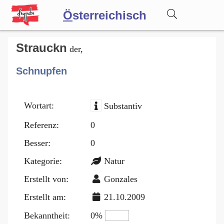
Ö
sterreichisch
Wörterbuch
Strauckn
der,
Schnupfen
Forum
Wortart:
Substantiv
Blog
Referenz:
0
Besser:
0
Kategorie:
Natur
Erstellt von:
Gonzales
Erstellt am:
21.10.2009
Bekanntheit:
0%