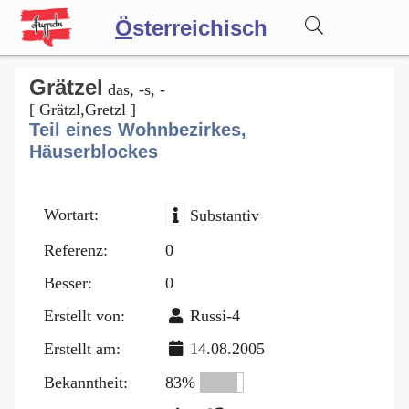
Ö
sterreichisch
Wörterbuch
Grätzel
das, -s, -
[ Grätzl,Gretzl ]
Teil eines Wohnbezirkes,
Forum
Häuserblockes
Blog
Wortart:
Substantiv
Referenz:
0
Besser:
0
Erstellt von:
Russi-4
Erstellt am:
14.08.2005
Bekanntheit:
83%