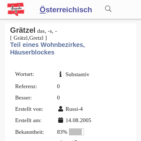
Ö
sterreichisch
Wörterbuch
Grätzel
das, -s, -
[ Grätzl,Gretzl ]
Teil eines Wohnbezirkes,
Forum
Häuserblockes
Blog
Wortart:
Substantiv
Referenz:
0
Besser:
0
Erstellt von:
Russi-4
Erstellt am:
14.08.2005
Bekanntheit:
83%