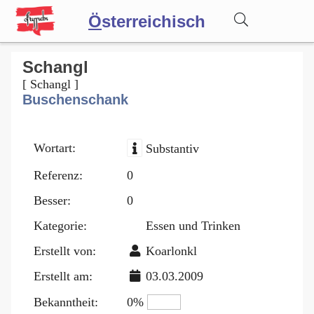
Ö
sterreichisch
Wörterbuch
Schangl
[ Schangl ]
Buschenschank
Forum
Wortart:
Substantiv
Blog
Referenz:
0
Besser:
0
Kategorie:
Essen und Trinken
Erstellt von:
Koarlonkl
Erstellt am:
03.03.2009
Bekanntheit:
0%