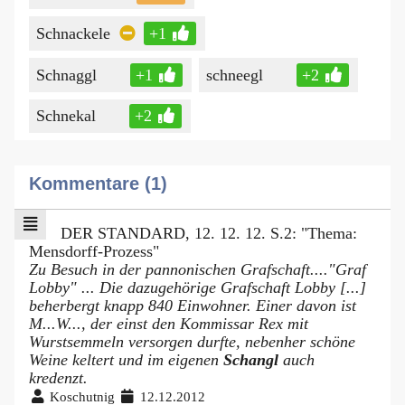
Schnackele
+1
Schnaggl
+1
schneegl
+2
Schnekal
+2
Kommentare (1)
DER STANDARD, 12. 12. 12. S.2: "Thema:
Mensdorff-Prozess"
Zu Besuch in der pannonischen Grafschaft...."Graf
Lobby" ... Die dazugehörige Grafschaft Lobby [...]
beherbergt knapp 840 Einwohner. Einer davon ist
M...W..., der einst den Kommissar Rex mit
Wurstsemmeln versorgen durfte, nebenher schöne
Weine keltert und im eigenen
Schangl
auch
kredenzt.
Koschutnig
12.12.2012