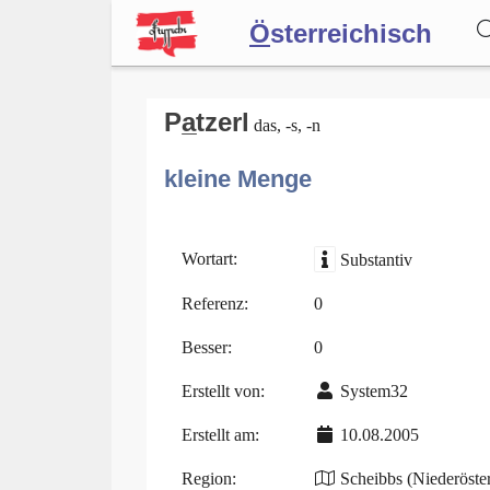
Ö
sterreichisch
Wörterbuch
Pa̲tzerl
das, -s, -n
kleine Menge
Forum
Blog
Wortart:
Substantiv
Referenz:
0
Besser:
0
Erstellt von:
System32
Erstellt am:
10.08.2005
Region:
Scheibbs (Niederöster