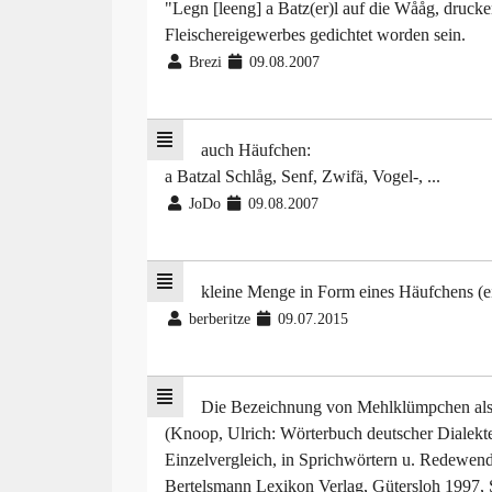
"Legn [leeng] a Batz(er)l auf die Wååg, drucke
Fleischereigewerbes gedichtet worden sein.
Brezi
09.08.2007
auch Häufchen:
a Batzal Schlåg, Senf, Zwifä, Vogel-, ...
JoDo
09.08.2007
kleine Menge in Form eines Häufchens (ei
berberitze
09.07.2015
Die Bezeichnung von Mehlklümpchen als "
(Knoop, Ulrich: Wörterbuch deutscher Dialekt
Einzelvergleich, in Sprichwörtern u. Redewend
Bertelsmann Lexikon Verlag, Gütersloh 1997, S