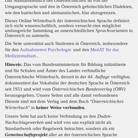
Das Standarddeutsch des Österreichischen ist von der
Umgangssprache und den in Österreich gebräuchlichen Dialekten,
wie den bairischen und alemannischen, klar abzugrenzen.
Dieses Online Wörterbuch der österreichischen Sprache definiert
sich nicht wissenschaftlich, sondern versucht eine möglichst
umfangreiche Sammlung an unterschiedlichen
Sprachvarianten
in
Österreich zu sammeln.
Die Seite unterstützt auch Studenten in Österreich, insbesondere
für den
Aufnahmetest Psychologie
und den
MedAT für das
Medizinstudium
.
Hinweis:
Das vom Bundesministerium für Bildung mitinitiierte
und für Schulen und Ämter des Landes verbindliche
Österreichische Wörterbuch, derzeit in der
44. Auflage
verfügbar,
dokumentiert das Vokabular der deutschen Sprache in Österreich
seit 1951 und wird vom
Österreichischen Bundesverlag (ÖBV)
herausgegeben. Unsere Seiten und alle damit verbundenen
Dienste sind mit dem Verlag und dem Buch "
Österreichisches
Wörterbuch
" in
keiner Weise verbunden
.
Unsere Seite hat auch keine Verbindung zu den
Duden-
Nachschlagewerken
und wird von uns explizit nicht als
Standardwerk oder Regelwerk betrachtet, sondern als ein
Gemeinschaftsprojekt
aller an der österreichichen Sprache