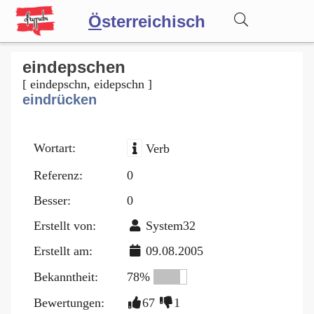
Ö
sterreichisch
Wörterbuch
eindepschen
[ eindepschn, eidepschn ]
eindrücken
Forum
Wortart:
Verb
Blog
Referenz:
0
Besser:
0
Erstellt von:
System32
Erstellt am:
09.08.2005
Bekanntheit:
78%
Bewertungen:
67
1