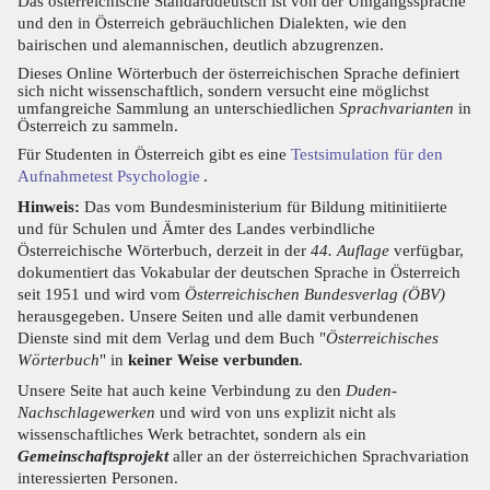
Das österreichische Standarddeutsch ist von der Umgangssprache
und den in Österreich gebräuchlichen Dialekten, wie den
bairischen und alemannischen, deutlich abzugrenzen.
Dieses Online Wörterbuch der österreichischen Sprache definiert
sich nicht wissenschaftlich, sondern versucht eine möglichst
umfangreiche Sammlung an unterschiedlichen
Sprachvarianten
in
Österreich zu sammeln.
Für Studenten in Österreich gibt es eine
Testsimulation für den
Aufnahmetest Psychologie
.
Hinweis:
Das vom Bundesministerium für Bildung mitinitiierte
und für Schulen und Ämter des Landes verbindliche
Österreichische Wörterbuch, derzeit in der
44. Auflage
verfügbar,
dokumentiert das Vokabular der deutschen Sprache in Österreich
seit 1951 und wird vom
Österreichischen Bundesverlag (ÖBV)
herausgegeben. Unsere Seiten und alle damit verbundenen
Dienste sind mit dem Verlag und dem Buch "
Österreichisches
Wörterbuch
" in
keiner Weise verbunden
.
Unsere Seite hat auch keine Verbindung zu den
Duden-
Nachschlagewerken
und wird von uns explizit nicht als
wissenschaftliches Werk betrachtet, sondern als ein
Gemeinschaftsprojekt
aller an der österreichichen Sprachvariation
interessierten Personen.