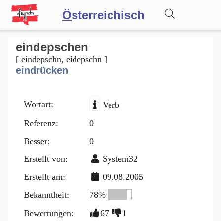
Ö
sterreichisch
Wörterbuch
eindepschen
[ eindepschn, eidepschn ]
eindrücken
Forum
Wortart:
Verb
Blog
Referenz:
0
Besser:
0
Erstellt von:
System32
Erstellt am:
09.08.2005
Bekanntheit:
78%
Bewertungen:
67
1