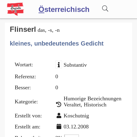
Ö
sterreichisch
Wörterbuch
Flinserl
das, -s, -n
kleines, unbedeutendes Gedicht
Forum
Wortart:
Substantiv
Blog
Referenz:
0
Besser:
0
Humorige Bezeichnungen
Kategorie:
Veraltet, Historisch
Erstellt von:
Koschutnig
Erstellt am:
03.12.2008