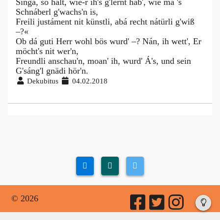
Singá, so halt, wie-r ih's g'lernt hab', wie má 's
Schnáberl g'wachs'n is,
Freili justáment nit künstli, abá recht nátürli g'wiß
–?«
Ob dá guti Herr wohl bös wurd' –? Nán, ih wett', Er
möcht's nit wer'n,
Freundli anschau'n, moan' ih, wurd' Á's, und sein
G'sáng'l gnädi hör'n.
Dekubitus
04.02.2018
© 2026