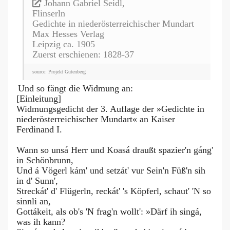
Johann Gabriel Seidl,
Flinserln
Gedichte in niederösterreichischer Mundart
Max Hesses Verlag
Leipzig ca. 1905
Zuerst erschienen: 1828-37
source: Projekt Gutenberg
Und so fängt die Widmung an:
[Einleitung]
Widmungsgedicht der 3. Auflage der »Gedichte in
niederösterreichischer Mundart« an Kaiser
Ferdinand I.
Wann so unsá Herr und Koasá draußt spazier'n gáng'
in Schönbrunn,
Und á Vögerl kám' und setzát' vur Sein'n Füß'n sih
in d' Sunn',
Streckát' d' Flügerln, reckát' 's Köpferl, schaut' 'N so
sinnli an,
Gottákeit, als ob's 'N frag'n wollt': »Därf ih singá,
was ih kann?