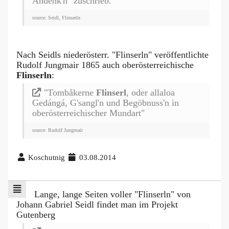
Andenk'n" zuschrieb.
source: Seidl, Flinserln
Nach Seidls niederösterr. "Flinserln" veröffentlichte
Rudolf Jungmair 1865 auch oberösterreichische
Flinserln
:
"Tombåkerne
Flinserl
, oder allaloa
Gedángá, G'sangl'n und Begöbnuss'n in
oberösterreichischer Mundart"
source: Rudolf Jungmair
Koschutnig
03.08.2014
Lange, lange Seiten voller "Flinserln" von
Johann Gabriel Seidl findet man im Projekt
Gutenberg