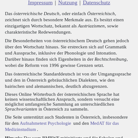
Impressum
|
Nutzung
|
Datenschutz
Das
österreichische Deutsch
, oder einfach
Österreichisch
,
zeichnet sich durch besondere Merkmale aus. Es besitzt einen
einzigartigen Wortschatz, bekannt als
Austriazismen
, sowie
charakteristische Redewendungen.
Die Besonderheiten von österreichischem Deutsch gehen jedoch
über den Wortschatz hinaus. Sie erstrecken sich auf Grammatik
und Aussprache, inklusive der Phonologie und Intonation.
Darüber hinaus finden sich Eigenheiten in der
Rechtschreibung
,
wobei die Reform von 1996 gewisse Grenzen setzt.
Das österreichische Standarddeutsch ist von der Umgangssprache
und den in Österreich gebräuchlichen Dialekten, wie den
bairischen und alemannischen, deutlich abzugrenzen.
Dieses Online Wörterbuch der österreichischen Sprache hat
keinen wissenschaftlichen Anspruch, sondern versucht eine
möglichst umfangreiche Sammlung an unterschiedlichen
Sprachvarianten
in Österreich zu sammeln.
Die Seite unterstützt auch Studenten in Österreich, insbesondere
für den
Aufnahmetest Psychologie
und den
MedAT für das
Medizinstudium
.
Hinweis:
Das vom BMBWF mitinitiierte und für Schulen und