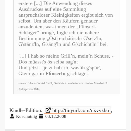
erstere [...] Die Anwendung dieses
Ausdruckes auf eine Sammlung
anspruchsloser Kleinigkeiten ergibt sich von
selbst. Um aber den Käufern genauer
anzudeuten, was ihnen der „Flinserl-
Schlager" bringe, fügte ich die nähere
Bestimmung „Öst'reichárischi G'setz'ln,
G'stánz'ln, G'sáng'ln und G'schicht'ln" bei.
[...] I hab so meine Grill’n, mein’n Schuss, -
Dös müasst's ös selba sag'n;
Und jetzt – jetzt hab' ih, was ih g'spür',
Gleih gar in
Flinserln
g'schlagn.
source: Johann Gabriel Seidl, Gedichte in niederösterreichischer Mundart. 3.
Auflage von 1844
Kindle-Edition:
http://tinyurl.com/nxvvzbo
,
Koschutnig
03.12.2008