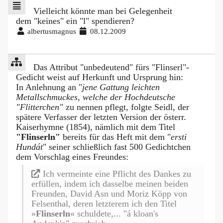
Vielleicht könnte man bei Gelegenheit
dem "keines" ein "l" spendieren?
albertusmagnus
08.12.2009
Das Attribut "unbedeutend" fürs "Flinserl"-
Gedicht weist auf Herkunft und Ursprung hin:
In Anlehnung an "
jene Gattung leichten
Metallschmuckes, welche der Hochdeutsche
"Flitterchen"
zu nennen pflegt, folgte Seidl, der
spätere Verfasser der letzten Version der österr.
Kaiserhymne (1854), nämlich mit dem Titel
"Flinserln"
bereits für das Heft mit dem "
ersti
Hundát
" seiner schließlich fast 500 Gedichtchen
dem Vorschlag eines Freundes:
Ich vermeinte eine Pflicht des Dankes zu
erfüllen, indem ich dasselbe meinen beiden
Freunden, David Asn und Moriz Köpp von
Felsenthal, deren letzterem ich den Titel
»
Flinserln
« schuldete,... "á kloan's