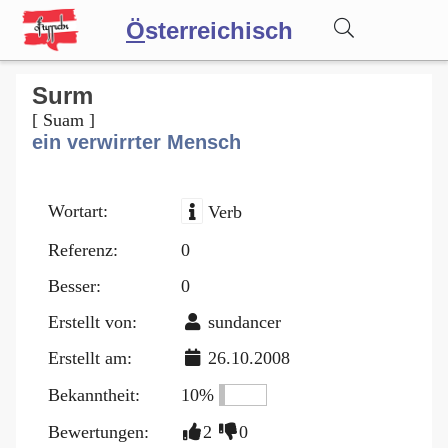
Ö
sterreichisch
Wörterbuch
Surm
[ Suam ]
ein verwirrter Mensch
Forum
Wortart:
Verb
Blog
Referenz:
0
Besser:
0
Erstellt von:
sundancer
Erstellt am:
26.10.2008
Bekanntheit:
10%
Bewertungen:
2
0