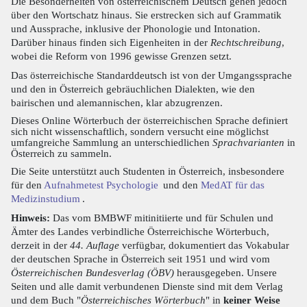
Die Besonderheiten von österreichischem Deutsch gehen jedoch
über den Wortschatz hinaus. Sie erstrecken sich auf Grammatik
und Aussprache, inklusive der Phonologie und Intonation.
Darüber hinaus finden sich Eigenheiten in der
Rechtschreibung
,
wobei die Reform von 1996 gewisse Grenzen setzt.
Das österreichische Standarddeutsch ist von der Umgangssprache
und den in Österreich gebräuchlichen Dialekten, wie den
bairischen und alemannischen, klar abzugrenzen.
Dieses Online Wörterbuch der österreichischen Sprache definiert
sich nicht wissenschaftlich, sondern versucht eine möglichst
umfangreiche Sammlung an unterschiedlichen
Sprachvarianten
in
Österreich zu sammeln.
Die Seite unterstützt auch Studenten in Österreich, insbesondere
für den
Aufnahmetest Psychologie
und den
MedAT für das
Medizinstudium
.
Hinweis:
Das vom BMBWF mitinitiierte und für Schulen und
Ämter des Landes verbindliche Österreichische Wörterbuch,
derzeit in der
44. Auflage
verfügbar, dokumentiert das Vokabular
der deutschen Sprache in Österreich seit 1951 und wird vom
Österreichischen Bundesverlag (ÖBV)
herausgegeben. Unsere
Seiten und alle damit verbundenen Dienste sind mit dem Verlag
und dem Buch "
Österreichisches Wörterbuch
" in
keiner Weise