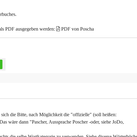
erbuches.
 als PDF ausgegeben werden:
PDF von Poscha
ich die Bitte, nach Möglichkeit die "offizielle" (soll heißen:
Das wäre dann "Pascher, Aussprache Poscher -oder, siehe JoDo,
d rechts die selbe Wortkategorie zu verwenden, Siehe diverse Wörterbüche