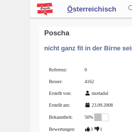
Ö
sterreichisch
Wörterbuch
Poscha
nicht ganz fit in der Birne se
Forum
Blog
Referenz:
0
Besser:
4162
Erstellt von:
mortadul
Erstellt am:
23.09.2008
Bekanntheit:
50%
Bewertungen:
3
1