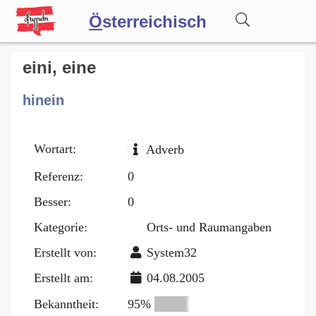
Ö
sterreichisch
Wörterbuch
eini, eine
hinein
Forum
Wortart:
Adverb
Blog
Referenz:
0
Besser:
0
Kategorie:
Orts- und Raumangaben
Erstellt von:
System32
Erstellt am:
04.08.2005
Bekanntheit:
95%