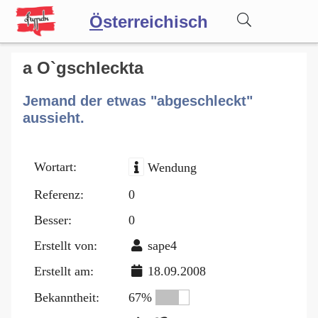
Ö
sterreichisch
Wörterbuch
a O`gschleckta
Jemand der etwas "abgeschleckt"
Forum
aussieht.
Blog
Wortart:
Wendung
Referenz:
0
Besser:
0
Erstellt von:
sape4
Erstellt am:
18.09.2008
Bekanntheit:
67%