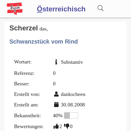
Ö
sterreichisch
Wörterbuch
Scherzel
das,
Schwanzstück vom Rind
Forum
Wortart:
Substantiv
Blog
Referenz:
0
Besser:
0
Erstellt von:
dankscheen
Erstellt am:
30.08.2008
Bekanntheit:
40%
Bewertungen:
2
0