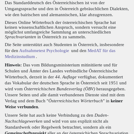
Das Standarddeutsch des Österreichischen ist von der
Umgangssprache und den in Österreich gebräuchlichen Dialekten,
wie den bairischen und alemannischen, klar abzugrenzen.
Dieses Online Wörterbuch der österreichischen Sprache hat
keinen wissenschaftlichen Anspruch, sondern versucht eine
möglichst umfangreiche Sammlung an unterschiedlichen
Sprachvarianten
in Österreich zu sammeln.
Die Seite unterstützt auch Studenten in Österreich, insbesondere
für den
Aufnahmetest Psychologie
und den
MedAT für das
Medizinstudium
.
Hinweis:
Das vom Bildungsministerium mitinitiierte und für
Schulen und Ämter des Landes verbindliche Österreichische
Wörterbuch, derzeit in der
44. Auflage
verfügbar, dokumentiert
das Vokabular der deutschen Sprache in Österreich seit 1951 und
wird vom
Österreichischen Bundesverlag (ÖBV)
herausgegeben.
Unsere Seiten und alle damit verbundenen Dienste sind mit dem
Verlag und dem Buch "
Österreichisches Wörterbuch
" in
keiner
Weise verbunden
.
Unsere Seite hat auch keine Verbindung zu den
Duden-
Nachschlagewerken
und wird von uns explizit nicht als
Standardwerk oder Regelwerk betrachtet, sondern als ein
Gemeinschaftsprojekt
aller an der österreichichen Sprachvariation