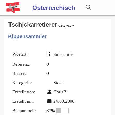
Ö
sterreichisch
Wörterbuch
Tschịckarretierer
der, -s, -
Kippensammler
Forum
Wortart:
Substantiv
Blog
Referenz:
0
Besser:
0
Kategorie:
Stadt
Erstellt von:
ChrisB
Erstellt am:
24.08.2008
Bekanntheit:
37%