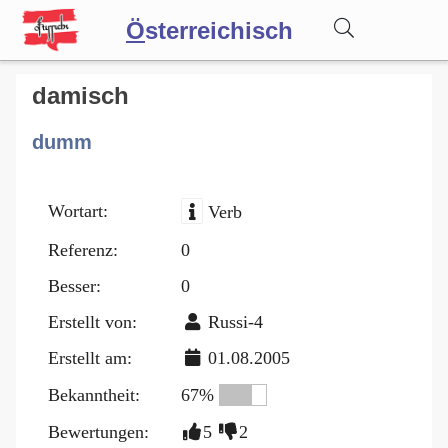
Ö
sterreichisch
Wörterbuch
damisch
dumm
Forum
Wortart:
Verb
Blog
Referenz:
0
Besser:
0
Erstellt von:
Russi-4
Erstellt am:
01.08.2005
Bekanntheit:
67%
Bewertungen:
5
2