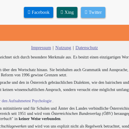
Facebook
Xing
Twitter
Impressum
|
Nutzung
|
Datenschutz
zeichnet sich durch besondere Merkmale aus. Es besitzt einen einzigartigen Wor
h über den Wortschatz hinaus. Sie beinhalten auch Grammatik und Aussprache, 
e Reform von 1996 gewisse Grenzen setzt.
prache und den in Österreich gebräuchlichen Dialekten, wie den bairischen un
at keinen wissenschaftlichen Anspruch, sondern versucht eine möglichst umfa
ür den Aufnahmetest Psychologie
.
 mitinitiierte und für Schulen und Ämter des Landes verbindliche Österreichi
erreich seit 1951 und wird vom
Österreichischen Bundesverlag (ÖBV)
herausgeg
terbuch
" in
keiner Weise verbunden
.
hschlagewerken
und wird von uns explizit nicht als Regelwerk betrachtet, sond