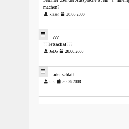
Semmel".Bei der Aussprache ist ein "a" hineinge
machen?
klaser
28.06.2008
???
???
letsachat
???
JoDo
28.06.2008
oder schlaff
doc
30.06.2008