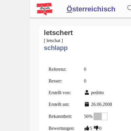
Ö
sterreichisch
Wörterbuch
letschert
[ letschat ]
schlapp
Forum
Blog
Referenz:
0
Besser:
0
Erstellt von:
pedrito
Erstellt am:
26.06.2008
Bekanntheit:
56%
Bewertungen:
5
0