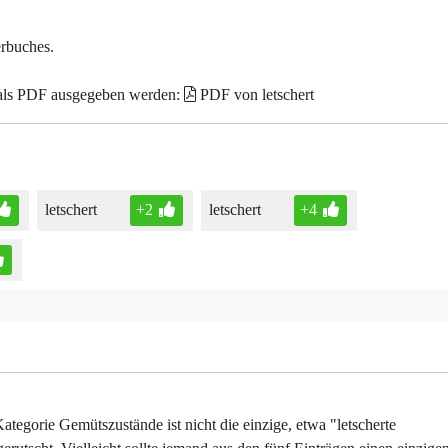
erbuches.
 als PDF ausgegeben werden:
PDF von letschert
letschert
+2
letschert
+4
ategorie Gemütszustände ist nicht die einzige, etwa "letscherte