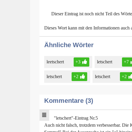
Dieser Eintrag ist noch nicht Teil des Wört
Dieses Wort kann mit den Informationen auch
Ähnliche Wörter
leetschert
+3
letschert
+7
letschert
+2
letschert
+2
Kommentare (3)
"letschert"-Eintrag Nr.5
Auch nicht falsch, trotzdem verbesserbar. Die K