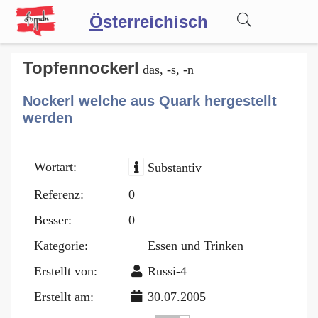
Ö
sterreichisch
Wörterbuch
Topfennockerl
das, -s, -n
Nockerl welche aus Quark hergestellt
Forum
werden
Blog
Wortart:
Substantiv
Referenz:
0
Besser:
0
Kategorie:
Essen und Trinken
Erstellt von:
Russi-4
Erstellt am:
30.07.2005