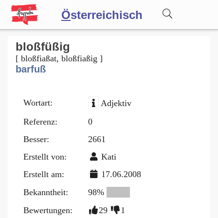
Ö
sterreichisch
Wörterbuch
bloßfüßig
[ bloßfiaßat, bloßfiaßig ]
barfuß
Forum
Wortart:
Adjektiv
Blog
Referenz:
0
Besser:
2661
Erstellt von:
Kati
Erstellt am:
17.06.2008
Bekanntheit:
98%
Bewertungen:
29
1