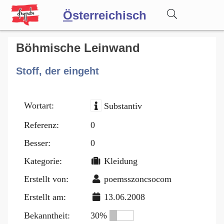
Ö
sterreichisch
Wörterbuch
Böhmische Leinwand
Stoff, der eingeht
Forum
Wortart:
Substantiv
Blog
Referenz:
0
Besser:
0
Kategorie:
Kleidung
Erstellt von:
poemsszoncsocom
Erstellt am:
13.06.2008
Bekanntheit:
30%