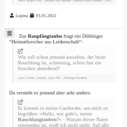
source: Brigitte Pohl, „Fastnacht der Dämonen. Erlebnisse einer Wienerin“ (1963)
Lupina
05.01.2022
Zur
Raupfångtaubn
fragt ein Döblinger
“Heimatforscher aus Leidenschaft“:
Wie soll schon jemand aussehen, der beim
Rauchfang ist, schmutzig, schon fast ein
bisschen abstoßend?
source: Scherz-, Schmäh-, Spott-ABC , Döblinger Extrablatt
Da versteht es jemand aber sehr anders:
Er kommt in meine Garderobe, um mich zu
begrüßen: »Hallo, wie geht's, meine
Rauchfangtauben
?« - Warum dieser Name
entstanden ist, weiß ich nicht mehr. Auf alle