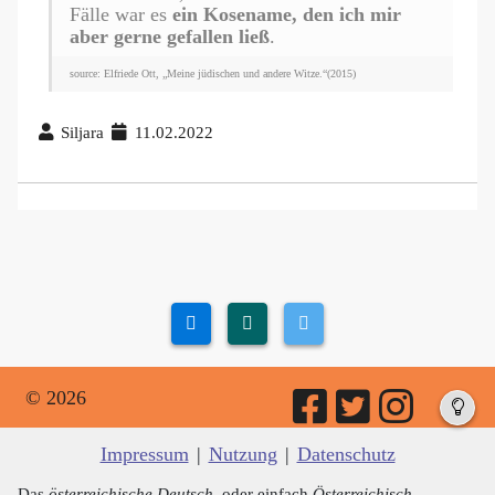
Fälle war es
ein Kosename, den ich mir
aber gerne gefallen ließ
.
source: Elfriede Ott, „Meine jüdischen und andere Witze.“(2015)
Siljara
11.02.2022
© 2026
Impressum
|
Nutzung
|
Datenschutz
Das
österreichische Deutsch
, oder einfach
Österreichisch
,