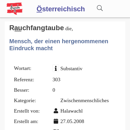
Ö
sterreichisch
Wörterbuch
Ra͟uchfangtaube
die,
Mensch, der einen hergenommenen
Forum
Eindruck macht
Blog
Wortart:
Substantiv
Referenz:
303
Besser:
0
Kategorie:
Zwischenmenschliches
Erstellt von:
Halawachl
Erstellt am:
27.05.2008