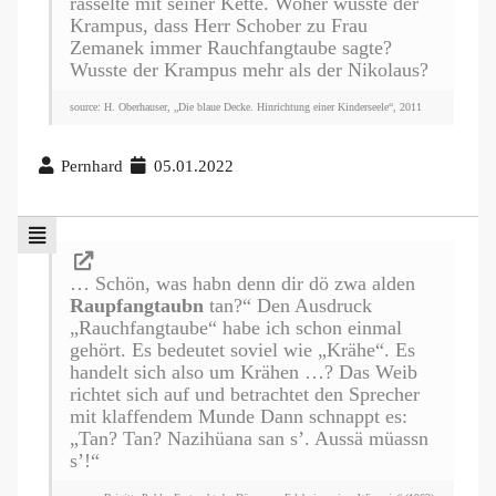
rasselte mit seiner Kette. Woher wusste der
Krampus, dass Herr Schober zu Frau
Zemanek immer Rauchfangtaube sagte?
Wusste der Krampus mehr als der Nikolaus?
source: H. Oberhauser, „Die blaue Decke. Hinrichtung einer Kinderseele“, 2011
Pernhard
05.01.2022
… Schön, was habn denn dir dö zwa alden
Raupfangtaubn
tan?“ Den Ausdruck
„Rauchfangtaube“ habe ich schon einmal
gehört. Es bedeutet soviel wie „Krähe“. Es
handelt sich also um Krähen …? Das Weib
richtet sich auf und betrachtet den Sprecher
mit klaffendem Munde Dann schnappt es:
„Tan? Tan? Nazihüana san s’. Aussä müassn
s’!“