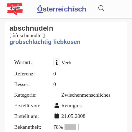
Ö
sterreichisch
Wörterbuch
abschnudeln
[ òò-schnuudln ]
grobschlächtig liebkosen
Forum
Wortart:
Verb
Blog
Referenz:
0
Besser:
0
Kategorie:
Zwischenmenschliches
Erstellt von:
Remigius
Erstellt am:
21.05.2008
Bekanntheit:
78%