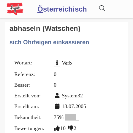
Ö
sterreichisch
Wörterbuch
abhaseln (Watschen)
sich Ohrfeigen einkassieren
Forum
Wortart:
Verb
Blog
Referenz:
0
Besser:
0
Erstellt von:
System32
Erstellt am:
18.07.2005
Bekanntheit:
75%
Bewertungen:
10
2