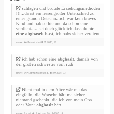
schlagen und brutale Erziehungsmethoden
!!!...da ist ein riesengroßer Unterschied zu
einer gsundn Detschn...ich war kein braves
Kind und hab so hie und da schon eine
verdient..... sei doch glücklich dass du nie
eine abghaselt hast
, ich habs sicher verdient
source: Webheimat.atm 04.01.2005, 16
ich hab schon eine
abghaslt
, damals von
der großen schwester vom rudi
source: www.direkteinspritzer.at, 19.09.2008, 13
Nicht mal in dem Alter wär ma das
eingfalln, die Watschn hätt ma sicher
niemand gschenkt, die ich von mein Opa
oder Vater
abghaslt
hätt.
source: Ich hab ein Pferd.com 08-16-2007, 18