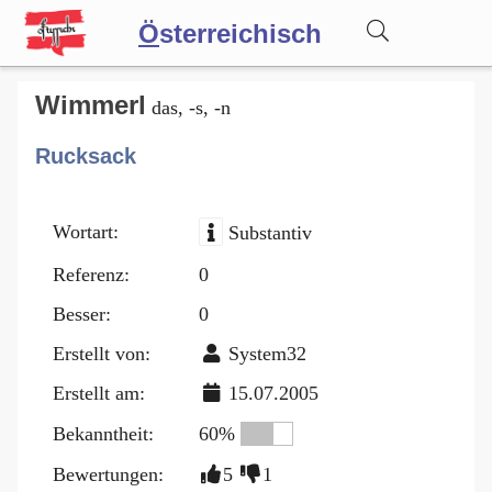
Ö
sterreichisch
Wörterbuch
Wimmerl
das, -s, -n
Rucksack
Forum
Wortart:
Substantiv
Blog
Referenz:
0
Besser:
0
Erstellt von:
System32
Erstellt am:
15.07.2005
Bekanntheit:
60%
Bewertungen:
5
1