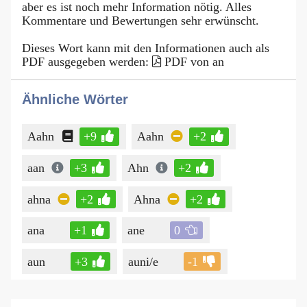
aber es ist noch mehr Information nötig. Alles
Kommentare und Bewertungen sehr erwünscht.
Dieses Wort kann mit den Informationen auch als
PDF ausgegeben werden:
PDF von an
Ähnliche Wörter
Aahn
+9
Aahn
+2
aan
+3
Ahn
+2
ahna
+2
Ahna
+2
ana
+1
ane
0
aun
+3
auni/e
-1