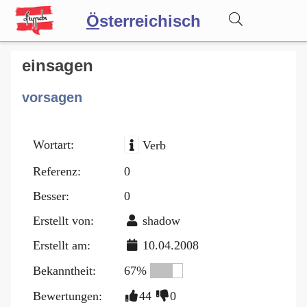
Ö
sterreichisch
Wörterbuch
einsagen
vorsagen
Forum
Wortart:
Verb
Blog
Referenz:
0
Besser:
0
Erstellt von:
shadow
Erstellt am:
10.04.2008
Bekanntheit:
67%
Bewertungen:
44
0