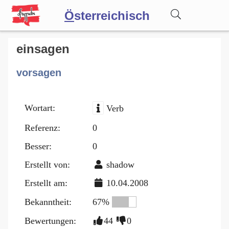
Ö
sterreichisch
Wörterbuch
einsagen
vorsagen
Forum
Wortart:
Verb
Blog
Referenz:
0
Besser:
0
Erstellt von:
shadow
Erstellt am:
10.04.2008
Bekanntheit:
67%
Bewertungen:
44
0