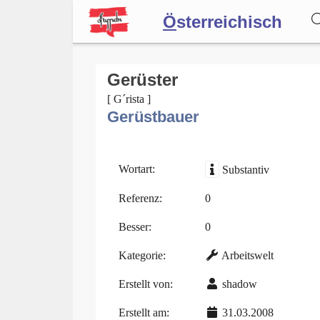
Ö
sterreichisch
Wörterbuch
Gerüster
[ G´rista ]
Gerüstbauer
Forum
Blog
Wortart:
Substantiv
Referenz:
0
Besser:
0
Kategorie:
Arbeitswelt
Erstellt von:
shadow
Erstellt am:
31.03.2008