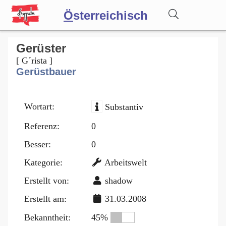
Ö
sterreichisch
Wörterbuch
Gerüster
[ G´rista ]
Gerüstbauer
Forum
Wortart:
Substantiv
Blog
Referenz:
0
Besser:
0
Kategorie:
Arbeitswelt
Erstellt von:
shadow
Erstellt am:
31.03.2008
Bekanntheit:
45%