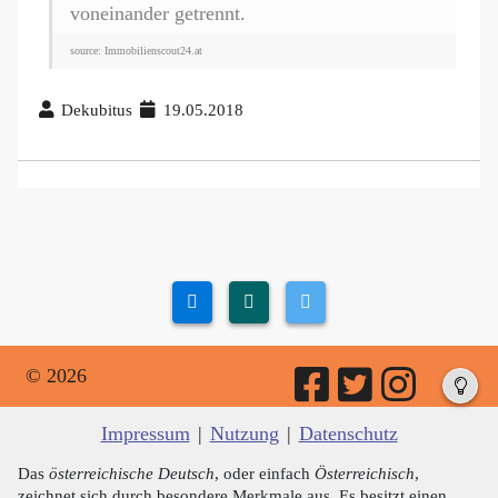
voneinander getrennt.
source: Immobilienscout24.at
Dekubitus
19.05.2018
© 2026
Impressum
|
Nutzung
|
Datenschutz
Das
österreichische Deutsch
, oder einfach
Österreichisch
,
zeichnet sich durch besondere Merkmale aus. Es besitzt einen