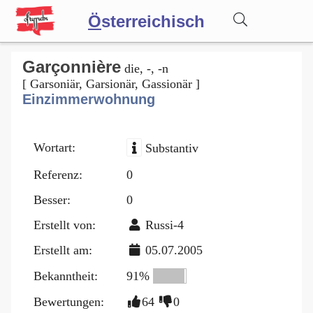
Ö
sterreichisch
Wörterbuch
Garçonnière
die, -, -n
[ Garsoniär, Garsionär, Gassionär ]
Einzimmerwohnung
Forum
Wortart:
Substantiv
Blog
Referenz:
0
Besser:
0
Erstellt von:
Russi-4
Erstellt am:
05.07.2005
Bekanntheit:
91%
Bewertungen:
64
0