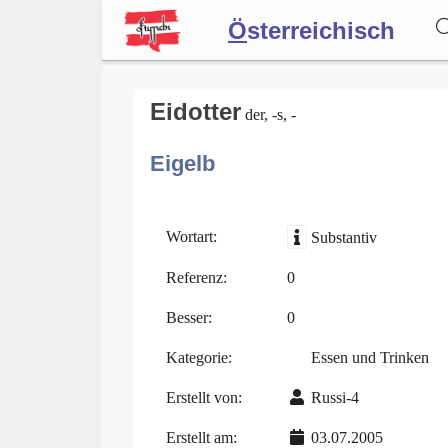
Ö
sterreichisch
Wörterbuch
Eidotter
der, -s, -
Eigelb
Forum
Blog
Wortart:
Substantiv
Referenz:
0
Besser:
0
Kategorie:
Essen und Trinken
Erstellt von:
Russi-4
Erstellt am:
03.07.2005