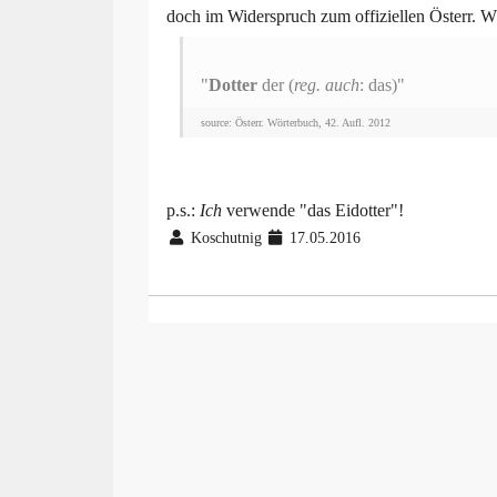
doch im Widerspruch zum offiziellen Österr. Wö
"
Dotter
der (
reg. auch
: das)"
source: Österr. Wörterbuch, 42. Aufl. 2012
p.s.:
Ich
verwende "das Eidotter"!
Koschutnig
17.05.2016