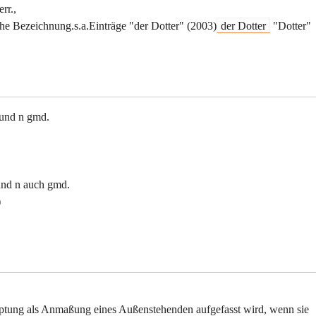
rr.,
che Bezeichnung.s.a.Einträge "der Dotter" (2003)
der Dotter
"Dotter"
und n gmd.
und n auch gmd.
)
auptung als Anmaßung eines Außenstehenden aufgefasst wird, wenn sie