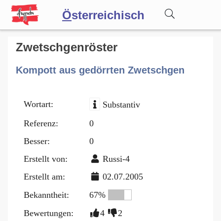
Ö
sterreichisch
Wörterbuch
Zwetschgenröster
Kompott aus gedörrten Zwetschgen
Forum
Wortart:
Substantiv
Blog
Referenz:
0
Besser:
0
Erstellt von:
Russi-4
Erstellt am:
02.07.2005
Bekanntheit:
67%
Bewertungen:
4
2