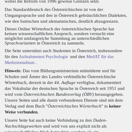
wobei die Reform von 1996 gewisse Grenzen setzt.
Das Standarddeutsch des Österreichischen ist von der
Umgangssprache und den in Österreich gebräuchlichen Dialekten,
wie den bairischen und alemannischen, deutlich abzugrenzen.
Dieses Online Wörterbuch der österreichischen Sprache hat
keinen wissenschaftlichen Anspruch, sondern versucht eine
möglichst umfangreiche Sammlung an unterschiedlichen
Sprachvarianten
in Österreich zu sammeln.
Die Seite unterstützt auch Studenten in Österreich, insbesondere
für den
Aufnahmetest Psychologie
und den
MedAT für das
Medizinstudium
.
Hinweis:
Das vom Bildungsministerium mitinitiierte und für
Schulen und Ämter des Landes verbindliche Österreichische
Wörterbuch, derzeit in der
44. Auflage
verfügbar, dokumentiert
das Vokabular der deutschen Sprache in Österreich seit 1951 und
wird vom
Österreichischen Bundesverlag (ÖBV)
herausgegeben.
Unsere Seiten und alle damit verbundenen Dienste sind mit dem
Verlag und dem Buch "
Österreichisches Wörterbuch
" in
keiner
Weise verbunden
.
Unsere Seite hat auch keine Verbindung zu den
Duden-
Nachschlagewerken
und wird von uns explizit nicht als
wissenschaftliches Werk betrachtet, sondern als ein