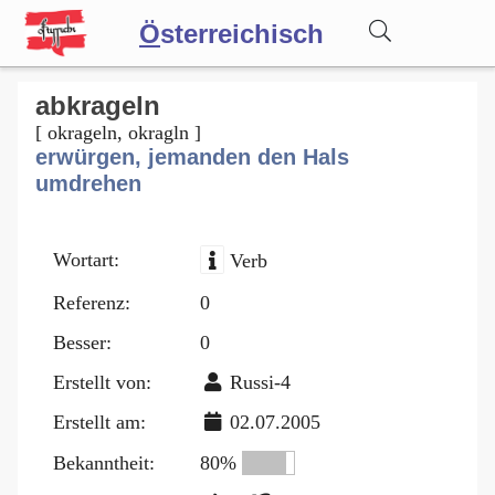
Ö
sterreichisch
Wörterbuch
abkrageln
[ okrageln, okragln ]
erwürgen, jemanden den Hals
Forum
umdrehen
Blog
Wortart:
Verb
Referenz:
0
Besser:
0
Erstellt von:
Russi-4
Erstellt am:
02.07.2005
Bekanntheit:
80%