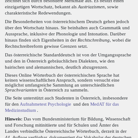
zeichnet sich durch besondere Merkmale aus. Es besitzt einen
einzigartigen Wortschatz, bekannt als
Austriazismen
, sowie
charakteristische Redewendungen.
Die Besonderheiten von österreichischem Deutsch gehen jedoch
über den Wortschatz hinaus. Sie beinhalten auch Grammatik und
Aussprache, inklusive der Phonologie und Intonation. Darüber
hinaus finden sich Eigenheiten in der
Rechtschreibung
, wobei die
Rechtschreibreform gewisse Grenzen setzt.
Das österreichische Standarddeutsch ist von der Umgangssprache
und den in Österreich gebräuchlichen Dialekten, wie den
bairischen und alemannischen, deutlich abzugrenzen.
Dieses Online Wörterbuch der österreichischen Sprache hat
keinen wissenschaftlichen Anspruch, sondern versucht eine
möglichst umfangreiche Sammlung an unterschiedlichen
Sprachvarianten
in Österreich zu sammeln.
Die Seite unterstützt auch Studenten in Österreich, insbesondere
für den
Aufnahmetest Psychologie
und den
MedAT für das
Medizinstudium
.
Hinweis:
Das vom Bundesministerium für Bildung, Wissenschaft
und Forschung mitinitiierte und für Schulen und Ämter des
Landes verbindliche Österreichische Wörterbuch, derzeit in der
44. Auflage
verfügbar, dokumentiert das Vokabular der deutschen