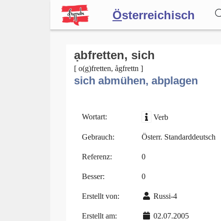
Ö
sterreichisch
Wörterbuch
ạbfretten, sich
[ o(g)fretten, ågfrettn ]
sich abmühen, abplagen
Forum
Blog
Wortart:
Verb
Gebrauch:
Österr. Standarddeutsch
Referenz:
0
Besser:
0
Erstellt von:
Russi-4
Erstellt am:
02.07.2005