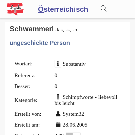
Ö
sterreichisch
Wörterbuch
Schwammerl
das, -s, -n
ungeschickte Person
Forum
Wortart:
Substantiv
Blog
Referenz:
0
Besser:
0
Schimpfworte - liebevoll
Kategorie:
bis leicht
Erstellt von:
System32
Erstellt am:
28.06.2005