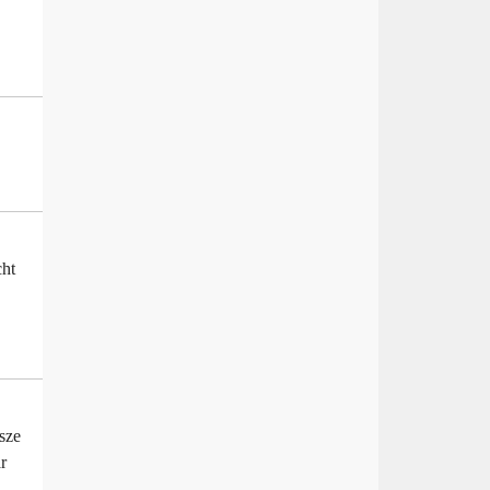
cht
sze
r
,