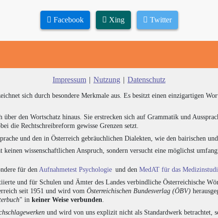
Facebook
Xing
Twitter
Impressum
|
Nutzung
|
Datenschutz
zeichnet sich durch besondere Merkmale aus. Es besitzt einen einzigartigen Wor
h über den Wortschatz hinaus. Sie erstrecken sich auf Grammatik und Aussprac
bei die Rechtschreibreform gewisse Grenzen setzt.
prache und den in Österreich gebräuchlichen Dialekten, wie den bairischen un
at keinen wissenschaftlichen Anspruch, sondern versucht eine möglichst umfa
sondere für den
Aufnahmetest Psychologie
und den
MedAT für das Medizinstud
ierte und für Schulen und Ämter des Landes verbindliche Österreichische Wör
erreich seit 1951 und wird vom
Österreichischen Bundesverlag (ÖBV)
herausgeg
terbuch
" in
keiner Weise verbunden
.
hschlagewerken
und wird von uns explizit nicht als Standardwerk betrachtet, 