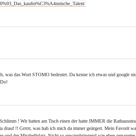
2%80%93_Das_kaufm%C3%A4nnische_Talent
lich, was das Wort STOMO bedeutet. Da kenne ich etwas und google ni
oDo!
Schlimm ! Wir hatten am Tisch einen der hatte IMMER die Rathausstra
a drauf !! Grrrrr, was hab ich mich da immer geärgert. Mein Favorit wa
sze und der Mirabellplatz. Nicht so gewinnbringend wie eben genanntes