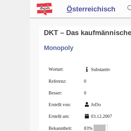
Ö
sterreichisch
Wörterbuch
DKT – Das kaufmännische
Monopoly
Forum
Blog
Wortart:
Substantiv
Referenz:
0
Besser:
0
Erstellt von:
JoDo
Erstellt am:
03.12.2007
Bekanntheit:
83%