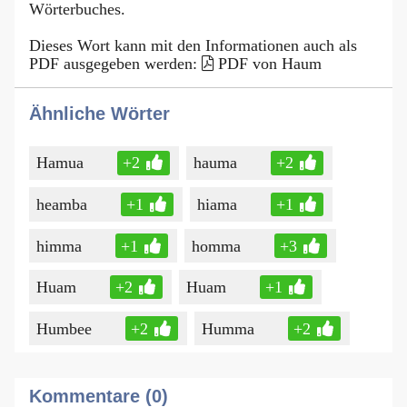
Wörterbuches.
Dieses Wort kann mit den Informationen auch als
PDF ausgegeben werden:
PDF von Haum
Ähnliche Wörter
Hamua
+2
hauma
+2
heamba
+1
hiama
+1
himma
+1
homma
+3
Huam
+2
Huam
+1
Humbee
+2
Humma
+2
Kommentare (0)