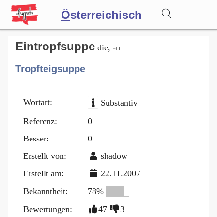
Ö
sterreichisch
Wörterbuch
Eintropfsuppe
die, -n
Tropfteigsuppe
Forum
Wortart:
Substantiv
Blog
Referenz:
0
Besser:
0
Erstellt von:
shadow
Erstellt am:
22.11.2007
Bekanntheit:
78%
Bewertungen:
47
3