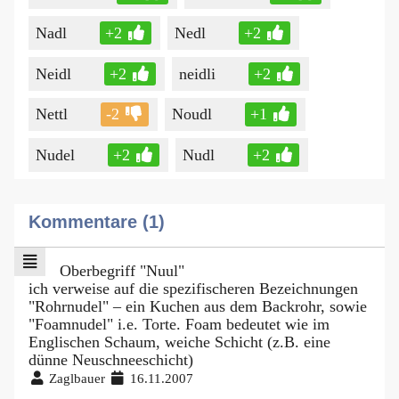
Nadl
+2
Nedl
+2
Neidl
+2
neidli
+2
Nettl
-2
Noudl
+1
Nudel
+2
Nudl
+2
Kommentare (1)
Oberbegriff "Nuul"
ich verweise auf die spezifischeren Bezeichnungen
"Rohrnudel" – ein Kuchen aus dem Backrohr, sowie
"Foamnudel" i.e. Torte. Foam bedeutet wie im
Englischen Schaum, weiche Schicht (z.B. eine
dünne Neuschneeschicht)
Zaglbauer
16.11.2007