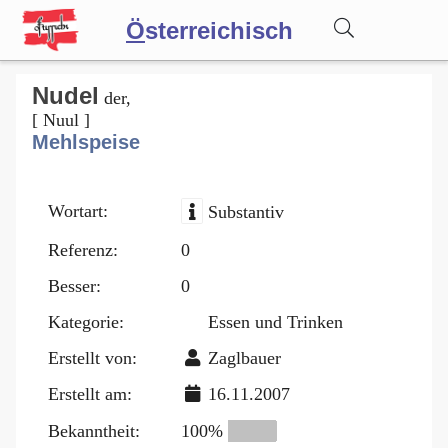
Ö
sterreichisch
Wörterbuch
Nudel
der,
[ Nuul ]
Mehlspeise
Forum
Wortart:
Substantiv
Blog
Referenz:
0
Besser:
0
Kategorie:
Essen und Trinken
Erstellt von:
Zaglbauer
Erstellt am:
16.11.2007
Bekanntheit:
100%