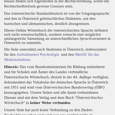
hinaus finden sich Eigenheiten in der
Rechtschreibung
, wobei die
Rechtschreibreform gewisse Grenzen setzt.
Das österreichische Standarddeutsch ist von der Umgangssprache
und den in Österreich gebräuchlichen Dialekten, wie den
bairischen und alemannischen, deutlich abzugrenzen.
Dieses Online Wörterbuch der österreichischen Sprache definiert
sich nicht wissenschaftlich, sondern versucht eine möglichst
umfangreiche Sammlung an unterschiedlichen
Sprachvarianten
in
Österreich zu sammeln.
Die Seite unterstützt auch Studenten in Österreich, insbesondere
für den
Aufnahmetest Psychologie
und den
MedAT für das
Medizinstudium
.
Hinweis:
Das vom Bundesministerium für Bildung mitinitiierte
und für Schulen und Ämter des Landes verbindliche
Österreichische Wörterbuch, derzeit in der
44. Auflage
verfügbar,
dokumentiert das Vokabular der deutschen Sprache in Österreich
seit 1951 und wird vom
Österreichischen Bundesverlag (ÖBV)
herausgegeben. Unsere Seiten und alle damit verbundenen
Dienste sind mit dem Verlag und dem Buch "
Österreichisches
Wörterbuch
" in
keiner Weise verbunden
.
Unsere Seite hat auch keine Verbindung zu den
Duden-
Nachschlagewerken
und wird von uns explizit nicht als