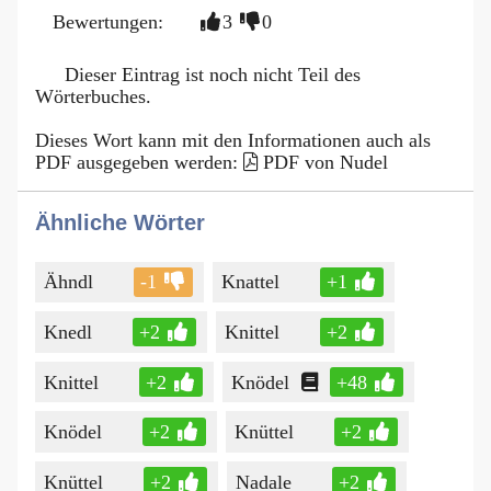
Bewertungen:
3
0
Dieser Eintrag ist noch nicht Teil des
Wörterbuches.
Dieses Wort kann mit den Informationen auch als
PDF ausgegeben werden:
PDF von Nudel
Ähnliche Wörter
Ähndl
-1
Knattel
+1
Knedl
+2
Knittel
+2
Knittel
+2
Knödel
+48
Knödel
+2
Knüttel
+2
Knüttel
+2
Nadale
+2