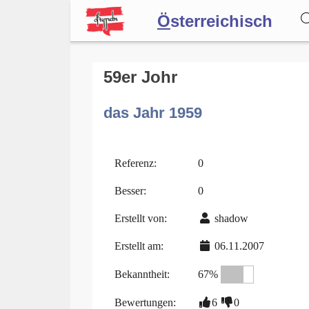
Ö
sterreichisch
Wörterbuch
59er Johr
das Jahr 1959
Forum
Blog
Referenz:
0
Besser:
0
Erstellt von:
shadow
Erstellt am:
06.11.2007
Bekanntheit:
67%
Bewertungen:
6
0