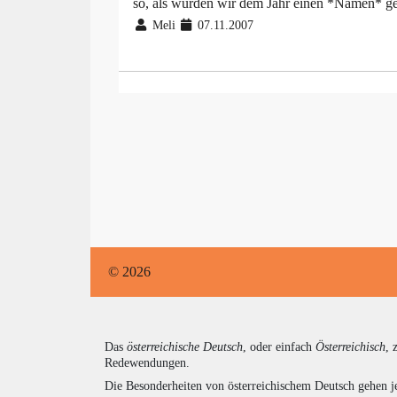
so, als würden wir dem Jahr einen *Namen* g
Meli
07.11.2007
© 2026
Das
österreichische Deutsch
, oder einfach
Österreichisch
, 
Redewendungen.
Die Besonderheiten von österreichischem Deutsch gehen j