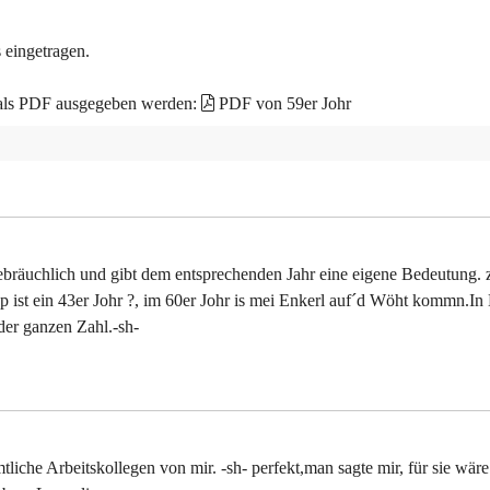
 eingetragen.
 als PDF ausgegeben werden:
PDF von 59er Johr
t gebräuchlich und gibt dem entsprechenden Jahr eine eigene Bedeutung. 
pp ist ein 43er Johr ?, im 60er Johr is mei Enkerl auf´d Wöht kommn.In
der ganzen Zahl.-sh-
iche Arbeitskollegen von mir. -sh- perfekt,man sagte mir, für sie wäre