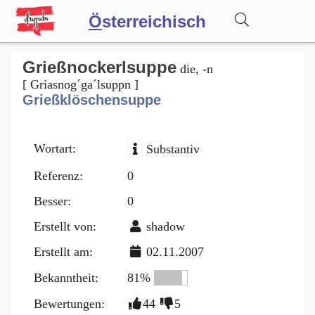
Ö
sterreichisch
Wörterbuch
Grießnockerlsuppe
die, -n
[ Griasnog´ga´lsuppn ]
Grießklöschensuppe
Forum
Wortart:
Substantiv
Blog
Referenz:
0
Besser:
0
Erstellt von:
shadow
Erstellt am:
02.11.2007
Bekanntheit:
81%
Bewertungen:
44
5