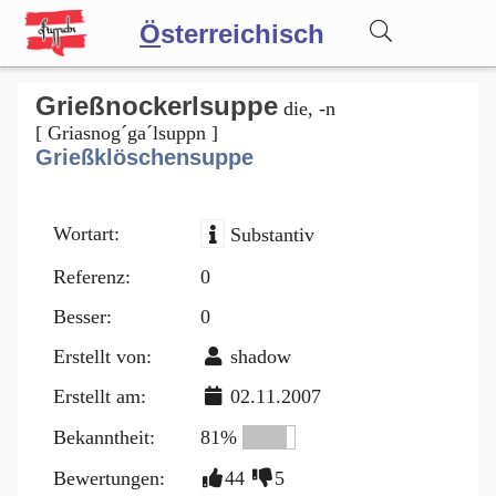
Ö
sterreichisch
Wörterbuch
Grießnockerlsuppe
die, -n
[ Griasnog´ga´lsuppn ]
Grießklöschensuppe
Forum
Wortart:
Substantiv
Blog
Referenz:
0
Besser:
0
Erstellt von:
shadow
Erstellt am:
02.11.2007
Bekanntheit:
81%
Bewertungen:
44
5