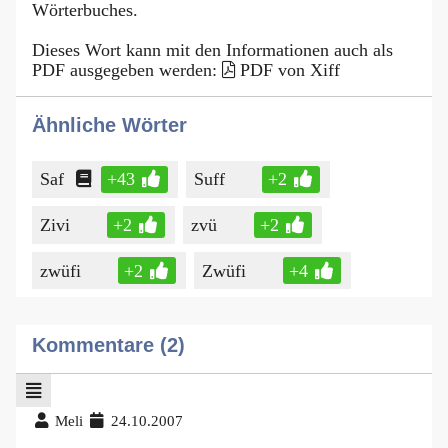
Wörterbuches.
Dieses Wort kann mit den Informationen auch als
PDF ausgegeben werden:
PDF von Xiff
Ähnliche Wörter
Saf
+43
Suff
+2
Zivi
+2
zvü
+2
zwüfi
+2
Zwüfi
+4
Kommentare (2)
Meli
24.10.2007