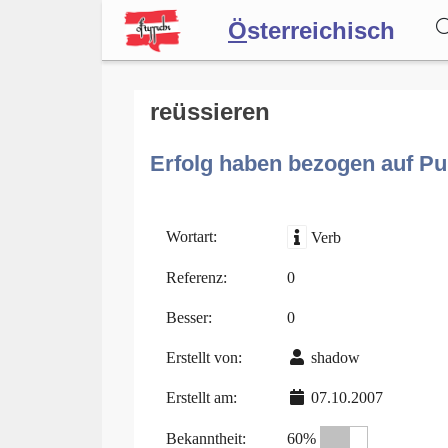
Ö
sterreichisch
Wörterbuch
reüssieren
Erfolg haben bezogen auf P
Forum
Blog
Wortart:
Verb
Referenz:
0
Besser:
0
Erstellt von:
shadow
Erstellt am:
07.10.2007
Bekanntheit:
60%