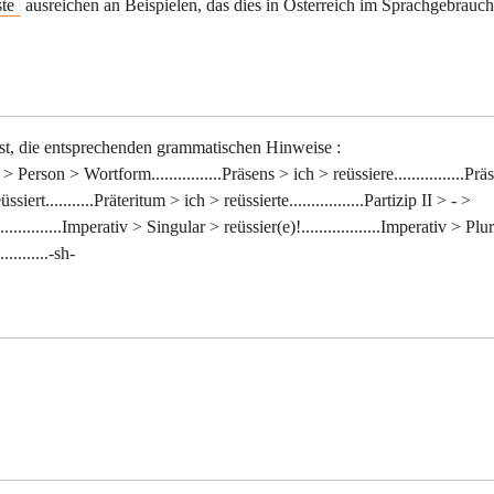
ste
ausreichen an Beispielen, das dies in Österreich im Sprachgebrauch 
ist, die entsprechenden grammatischen Hinweise :
 > Person > Wortform................Präsens > ich > reüssiere................Prä
ssiert...........Präteritum > ich > reüssierte.................Partizip II > - >
.............Imperativ > Singular > reüssier(e)!..................Imperativ > Plu
.........-sh-