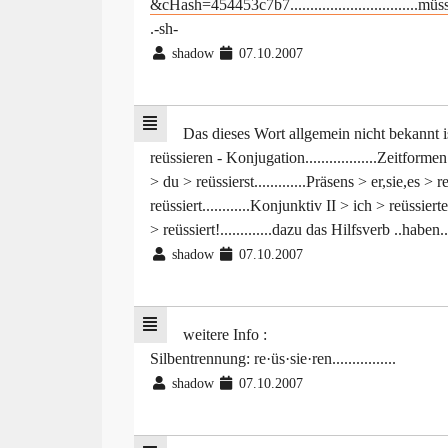
&cHash=454453c7b7................................müs
.-sh-
shadow
07.10.2007
Das dieses Wort allgemein nicht bekannt 
reüssieren - Konjugation..................Zeitformen
> du > reüssierst.............Präsens > er,sie,es > reü
reüssiert............Konjunktiv II > ich > reüssierte.
> reüssiert!.............dazu das Hilfsverb ..haben....
shadow
07.10.2007
weitere Info :
Silbentrennung: re·üs·sie·ren................
shadow
07.10.2007