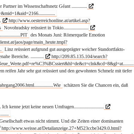
Partner im Wissenschaftsnetz Géant .............
=&mid=1&aid=2166..............
.
http://www.oesterreichonline.at/artikel.asp?
s
Novohradsky reüssiert in Tokio.....................
..............PIT
des Monats Juni: Römerquelle Emotion
ienst.at/jaos/page/main_heute.tmpl?
.
Linz reüssiert aufgrund gut ausgeprägter weicher Standortfakto-
ahe Bereiche. ...........
http://209.85.135.104/search?
ue_Werte.pdf+re%C3%BCssiert&hl=de&ct=clnk&cd=8&gl=at...........
m reifen Jahr sehr gut reüssiert und den gewohnten Schmelz mit tiefer
hrgang2006.html................Wie
schätzen Sie die Chancen ein, daß
ch kenne jetzt keine neuen Umfragen.........................
......
Gesellschaft etwas nicht stimmt. Und die Zeiten einer dominanten
http://www.weisse.at/Detailanzeige.27+M523ccbe3429.0.html?