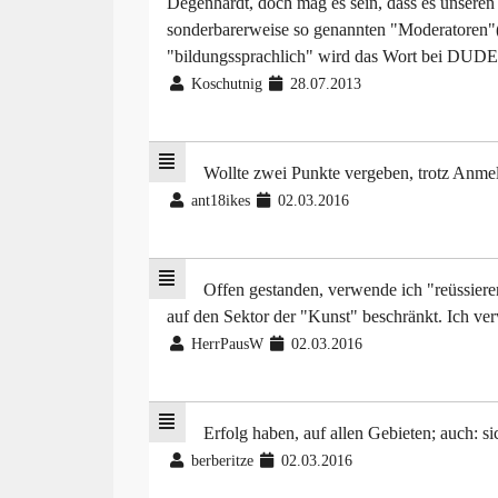
Degenhardt, doch mag es sein, dass es unseren 
sonderbarerweise so genannten "Moderatoren"(=
"bildungssprachlich" wird das Wort bei DUDEN 
Koschutnig
28.07.2013
Wollte zwei Punkte vergeben, trotz Anme
ant18ikes
02.03.2016
Offen gestanden, verwende ich "reüssieren
auf den Sektor der "Kunst" beschränkt. Ich ve
HerrPausW
02.03.2016
Erfolg haben, auf allen Gebieten; auch: s
berberitze
02.03.2016