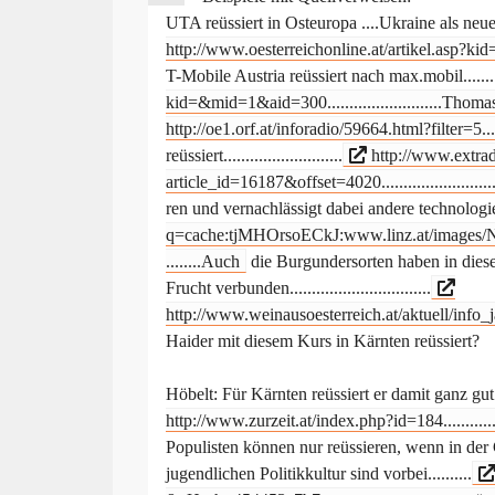
UTA reüssiert in Osteuropa ....Ukraine als neuer 
http://www.oesterreichonline.at/artikel.asp?kid
T-Mobile Austria reüssiert nach max.mobil.......
kid=&mid=1&aid=300..........................Thoma
http://oe1.orf.at/inforadio/59664.html?filter=5......
reüssiert...........................
http://www.extrad
article_id=16187&offset=4020..........................
ren und vernachlässigt dabei andere technologien
q=cache:tjMHOrsoECkJ:www.linz.at/images/Ne
........Auch
die Burgundersorten haben in diese
Frucht verbunden................................
http://www.weinausoesterreich.at/aktuell/info_ja
Haider mit diesem Kurs in Kärnten reüssiert?
Höbelt: Für Kärnten reüssiert er damit ganz gut. I
http://www.zurzeit.at/index.php?id=184.............
Populisten können nur reüssieren, wenn in der 
jugendlichen Politikkultur sind vorbei..........