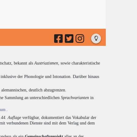
tschatz, bekannt als
Austriazismen
, sowie charakteristische
inklusive der Phonologie und Intonation. Darüber hinaus
d alemannischen, deutlich abzugrenzen.
eiche Sammlung an unterschiedlichen
Sprachvarianten
in
ium
.
r
44. Auflage
verfügbar, dokumentiert das Vokabular der
amit verbundenen Dienste sind mit dem Verlag und dem
sondern als ein
Gemeinschaftsprojekt
aller an der