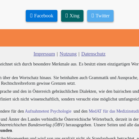
Facebook
Xing
Twitter
Impressum
|
Nutzung
|
Datenschutz
zeichnet sich durch besondere Merkmale aus. Es besitzt einen einzigartigen Wor
h über den Wortschatz hinaus. Sie beinhalten auch Grammatik und Aussprache, 
e Rechtschreibreform gewisse Grenzen setzt.
prache und den in Österreich gebräuchlichen Dialekten, wie den bairischen un
finiert sich nicht wissenschaftlich, sondern versucht eine möglichst umfangr
sondere für den
Aufnahmetest Psychologie
und den
MedAT für das Medizinstud
nd Ämter des Landes verbindliche Österreichische Wörterbuch, derzeit in de
Österreichischen Bundesverlag (ÖBV)
herausgegeben. Unsere Seiten und alle d
bunden
.
hschlagewerken
und wird von uns explizit nicht als Standardwerk betrachtet, 