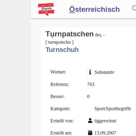
Ö
sterreichisch
Wörterbuch
Tụrnpatschen
der, -
[ turnpotschn ]
Turnschuh
Forum
Blog
Wortart:
Substantiv
Referenz:
763
Besser:
0
Kategorie:
Sport/Sportbegriffe
Erstellt von:
tiggerwinni
Erstellt am:
13.09.2007