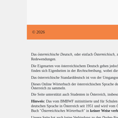
© 2026
Das
österreichische Deutsch
, oder einfach
Österreichisch
, 
Redewendungen.
Die Eigenarten von österreichischem Deutsch gehen jedoc
finden sich Eigenheiten in der
Rechtschreibung
, wobei di
Das österreichische Standarddeutsch ist von der Umgangss
Dieses Online Wörterbuch der österreichischen Sprache de
Österreich zu sammeln.
Die Seite unterstützt auch Studenten in Österreich, insbe
Hinweis:
Das vom BMBWF mitinitiierte und für Schulen u
deutschen Sprache in Österreich seit 1951 und wird vom
Buch "
Österreichisches Wörterbuch
" in
keiner Weise ver
Unsere Seite hat auch keine Verbindung zu den
Duden-Nac